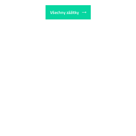
Všechny zážitky
#charter #bezkapitana #skapitanem
Pronájem lodi
Pronajměte si loď a plujte kam je Vám libo. Nemáte kapitánskou licenci?
Nevadí, naši kapitáni jsou Vám plně k dispozici.