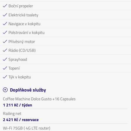
Boční propeler
Elektrické toalety
Navigace v kokpitu
Polstrování v kokpitu
Přívěsný motor
Rádio (CD/USB)
Sprayhood
Topení
Týk v kokpitu
Doplňkové služby
Coffee Machine Dolce Gusto +16 Capsules
1 211 Kč
/ týden
Railing net
2 421 Kč
/ rezervace
Wi-Fi 75GB ( 4G LTE router)