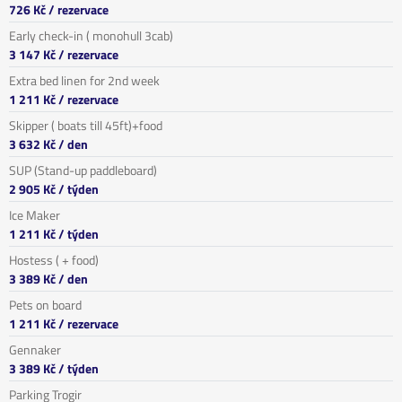
726 Kč
/ rezervace
Early check-in ( monohull 3cab)
3 147 Kč
/ rezervace
Extra bed linen for 2nd week
1 211 Kč
/ rezervace
Skipper ( boats till 45ft)+food
3 632 Kč
/ den
SUP (Stand-up paddleboard)
2 905 Kč
/ týden
Ice Maker
1 211 Kč
/ týden
Hostess ( + food)
3 389 Kč
/ den
Pets on board
1 211 Kč
/ rezervace
Gennaker
3 389 Kč
/ týden
Parking Trogir