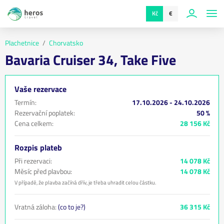
Kč
€
Plachetnice
Chorvatsko
Bavaria Cruiser 34, Take Five
Vaše rezervace
Termín:
17.10.2026 - 24.10.2026
Rezervační poplatek:
50 %
Cena celkem:
28 156 Kč
Rozpis plateb
Při rezervaci:
14 078 Kč
Měsíc před plavbou:
14 078 Kč
V případě, že plavba začíná dřív, je třeba uhradit celou částku.
Vratná záloha:
(co to je?)
36 315 Kč