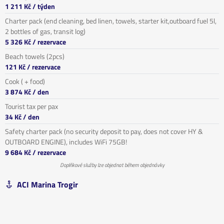
1 211 Kč
/ týden
Charter pack (end cleaning, bed linen, towels, starter kit,outboard fuel 5l,
2 bottles of gas, transit log)
5 326 Kč
/ rezervace
Beach towels (2pcs)
121 Kč
/ rezervace
Cook ( + food)
3 874 Kč
/ den
Tourist tax per pax
34 Kč
/ den
Safety charter pack (no security deposit to pay, does not cover HY &
OUTBOARD ENGINE), includes WiFi 75GB!
9 684 Kč
/ rezervace
Doplňkové služby lze objednat během objednávky
ACI Marina Trogir