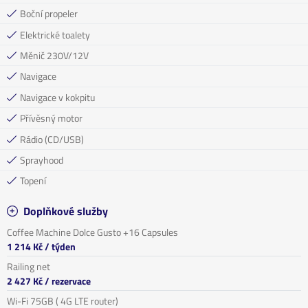
Boční propeler
Elektrické toalety
Měnič 230V/12V
Navigace
Navigace v kokpitu
Přívěsný motor
Rádio (CD/USB)
Sprayhood
Topení
Doplňkové služby
Coffee Machine Dolce Gusto +16 Capsules
1 214 Kč
/ týden
Railing net
2 427 Kč
/ rezervace
Wi-Fi 75GB ( 4G LTE router)