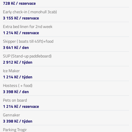
728 Kč
/ rezervace
Early check-in ( monohull 3cab)
3 155 Kč
/ rezervace
Extra bed linen for 2nd week
1 214 Kč
/ rezervace
Skipper ( boats till 45ft)+food
3 641 Kč
/ den
SUP (Stand-up paddleboard)
2 912 Kč
/ týden
Ice Maker
1 214 Kč
/ týden
Hostess ( + food)
3 398 Kč
/ den
Pets on board
1 214 Kč
/ rezervace
Gennaker
3 398 Kč
/ týden
Parking Trogir