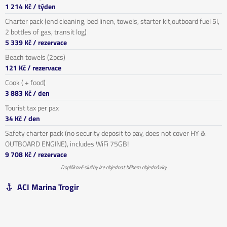
1 214 Kč
/ týden
Charter pack (end cleaning, bed linen, towels, starter kit,outboard fuel 5l,
2 bottles of gas, transit log)
5 339 Kč
/ rezervace
Beach towels (2pcs)
121 Kč
/ rezervace
Cook ( + food)
3 883 Kč
/ den
Tourist tax per pax
34 Kč
/ den
Safety charter pack (no security deposit to pay, does not cover HY &
OUTBOARD ENGINE), includes WiFi 75GB!
9 708 Kč
/ rezervace
Doplňkové služby lze objednat během objednávky
ACI Marina Trogir