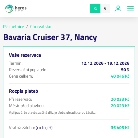
Kč
€
Plachetnice
Chorvatsko
Bavaria Cruiser 37, Nancy
Vaše rezervace
Termín:
12.12.2026 - 19.12.2026
Rezervační poplatek:
50 %
Cena celkem:
40 046 Kč
Rozpis plateb
Při rezervaci:
20 023 Kč
Měsíc před plavbou:
20 023 Kč
V případě, že plavba začíná dřív, je třeba uhradit celou částku.
Vratná záloha:
(co to je?)
36 405 Kč