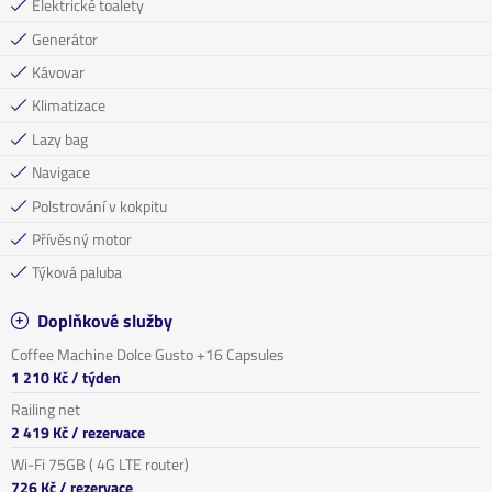
Elektrické toalety
Generátor
Kávovar
Klimatizace
Lazy bag
Navigace
Polstrování v kokpitu
Přívěsný motor
Týková paluba
Doplňkové služby
Coffee Machine Dolce Gusto +16 Capsules
1 210 Kč
/ týden
Railing net
2 419 Kč
/ rezervace
Wi-Fi 75GB ( 4G LTE router)
726 Kč
/ rezervace