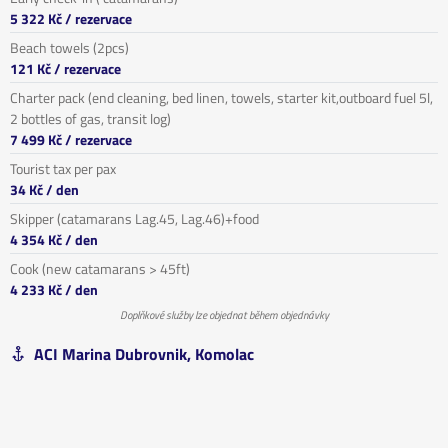
5 322 Kč
/ rezervace
Beach towels (2pcs)
121 Kč
/ rezervace
Charter pack (end cleaning, bed linen, towels, starter kit,outboard fuel 5l,
2 bottles of gas, transit log)
7 499 Kč
/ rezervace
Tourist tax per pax
34 Kč
/ den
Skipper (catamarans Lag.45, Lag.46)+food
4 354 Kč
/ den
Cook (new catamarans > 45ft)
4 233 Kč
/ den
Doplňkové služby lze objednat během objednávky
ACI Marina Dubrovnik, Komolac