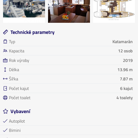
Technické parametry
Typ
Katamarán
Kapacita
12 osob
Rok výroby
2019
Délka
13.96 m
Šířka
7.87 m
Počet kajut
6 kajut
Počet toalet
4 toalety
Vybavení
Autopilot
Bimini