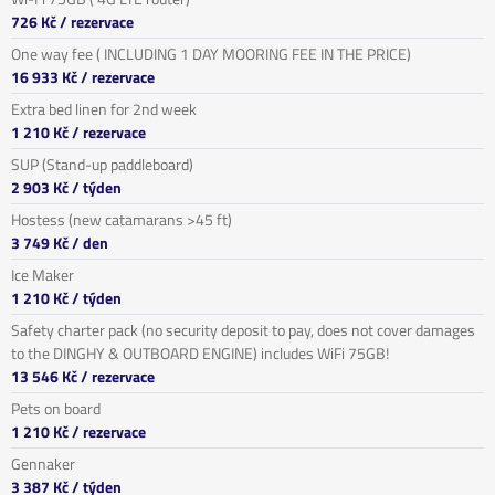
726 Kč
/ rezervace
One way fee ( INCLUDING 1 DAY MOORING FEE IN THE PRICE)
16 933 Kč
/ rezervace
Extra bed linen for 2nd week
1 210 Kč
/ rezervace
SUP (Stand-up paddleboard)
2 903 Kč
/ týden
Hostess (new catamarans >45 ft)
3 749 Kč
/ den
Ice Maker
1 210 Kč
/ týden
Safety charter pack (no security deposit to pay, does not cover damages
to the DINGHY & OUTBOARD ENGINE) includes WiFi 75GB!
13 546 Kč
/ rezervace
Pets on board
1 210 Kč
/ rezervace
Gennaker
3 387 Kč
/ týden