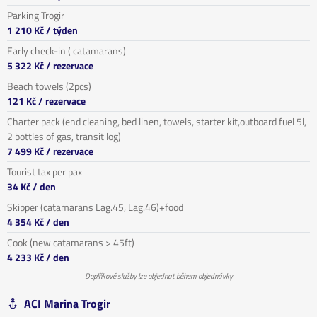
Parking Trogir
1 210 Kč
/ týden
Early check-in ( catamarans)
5 322 Kč
/ rezervace
Beach towels (2pcs)
121 Kč
/ rezervace
Charter pack (end cleaning, bed linen, towels, starter kit,outboard fuel 5l,
2 bottles of gas, transit log)
7 499 Kč
/ rezervace
Tourist tax per pax
34 Kč
/ den
Skipper (catamarans Lag.45, Lag.46)+food
4 354 Kč
/ den
Cook (new catamarans > 45ft)
4 233 Kč
/ den
Doplňkové služby lze objednat během objednávky
ACI Marina Trogir