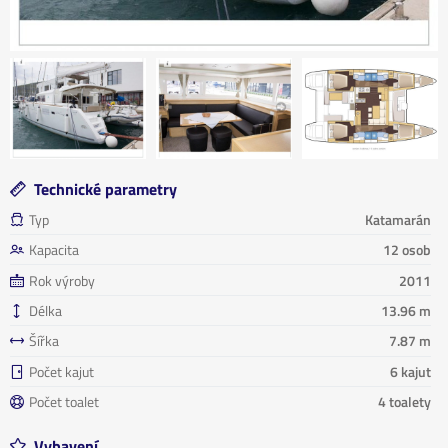
Technické parametry
Typ
Katamarán
Kapacita
12 osob
Rok výroby
2011
Délka
13.96 m
Šířka
7.87 m
Počet kajut
6 kajut
Počet toalet
4 toalety
Vybavení