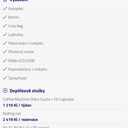
Autopilot
Bimini
Lazy bag
Lednička
Polstrování v kokpitu
Přívěsný motor
Rádio (CD/USB)
Reproduktory v kokpitu
Sprayhood
Doplňkové služby
Coffee Machine Dolce Gusto +16 Capsules
1 210 Kč
/ týden
Railing net
2 419 Kč
/ rezervace
Wi-Fi 75GB ( 4G LTE router)