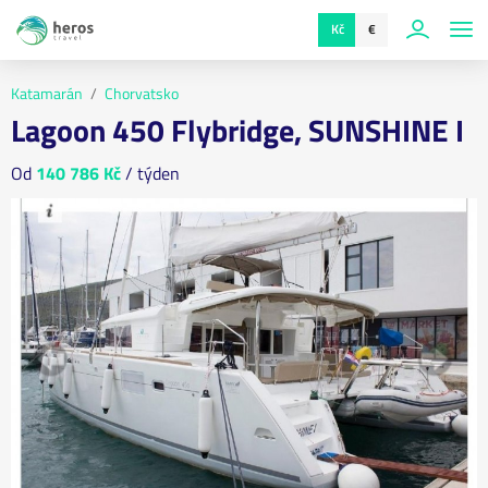
Kč
€
Katamarán
Chorvatsko
Lagoon 450 Flybridge, SUNSHINE I
Od
140 786 Kč
/ týden